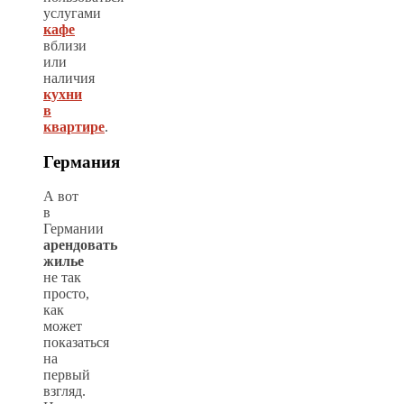
услугами
кафе
вблизи
или
наличия
кухни
в
квартире
.
Германия
А вот
в
Германии
арендовать
жилье
не так
просто,
как
может
показаться
на
первый
взгляд.