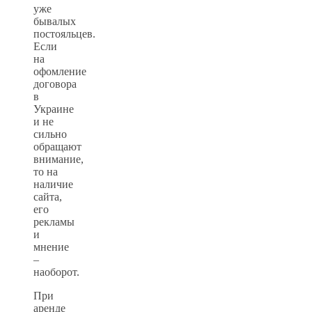
уже
бывалых
постояльцев.
Если
на
офомление
договора
в
Украине
и не
сильно
обращают
внимание,
то на
наличие
сайта,
его
рекламы
и
мнение
–
наоборот.
При
аренде