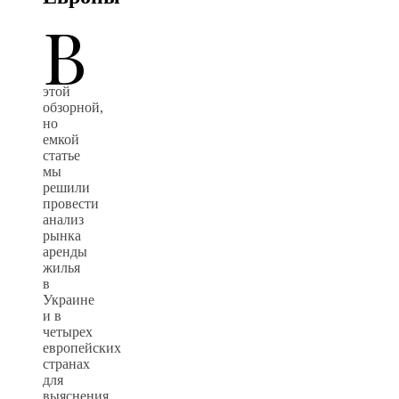
В
этой
обзорной,
но
емкой
статье
мы
решили
провести
анализ
рынка
аренды
жилья
в
Украине
и в
четырех
европейских
странах
для
выяснения