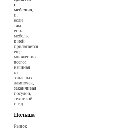
с
мебелью
,
и,
если
там
есть
мебель,
к ней
прилагается
еще
множество
всего:
начиная
от
запасных
лампочек,
заканчивая
посудой,
техникой
и т.д.
Польша
Рынок