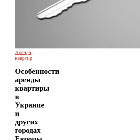
Аренда
квартир
Особенности
аренды
квартиры
в
Украине
и
других
городах
Европы