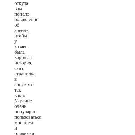
откуда
вам
попало
объявление
об
аренде,
чтобы
у
хозяев
была
хорошая
история,
сайт,
страничка
в
соцсетях,
так
как в
Украине
очень
популярно
пользоваться
мнением
и
отзывами