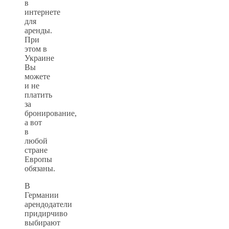
в
интернете
для
аренды.
При
этом в
Украине
Вы
можете
и не
платить
за
бронирование,
а вот
в
любой
стране
Европы
обязаны.
В
Германии
арендодатели
придирчиво
выбирают