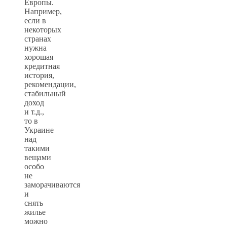
Европы.
Например,
если в
некоторых
странах
нужна
хорошая
кредитная
история,
рекомендации,
стабильный
доход
и т.д.,
то в
Украине
над
такими
вещами
особо
не
заморачиваются
и
снять
жилье
можно