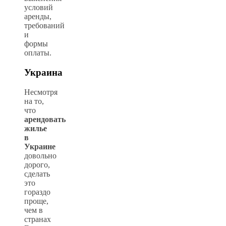
условий
аренды,
требований
и
формы
оплаты.
Украина
Несмотря
на то,
что
арендовать
жилье
в
Украине
довольно
дорого,
сделать
это
гораздо
проще,
чем в
странах