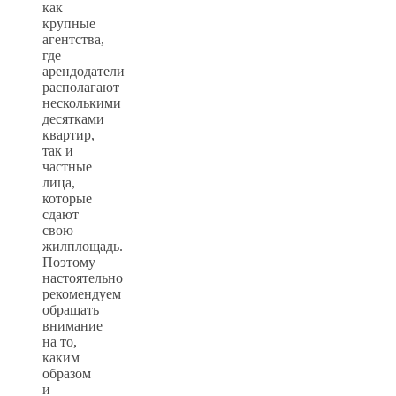
как
крупные
агентства,
где
арендодатели
располагают
несколькими
десятками
квартир,
так и
частные
лица,
которые
сдают
свою
жилплощадь.
Поэтому
настоятельно
рекомендуем
обращать
внимание
на то,
каким
образом
и