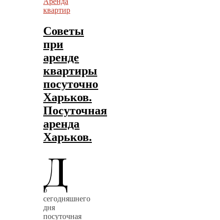
Аренда
квартир
Советы
при
аренде
квартиры
посуточно
Харьков.
Посуточная
аренда
Харьков.
Д
о
сегодняшнего
дня
посуточная