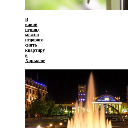
В
какой
период
можно
недорого
снять
квартиру
в
Харькове