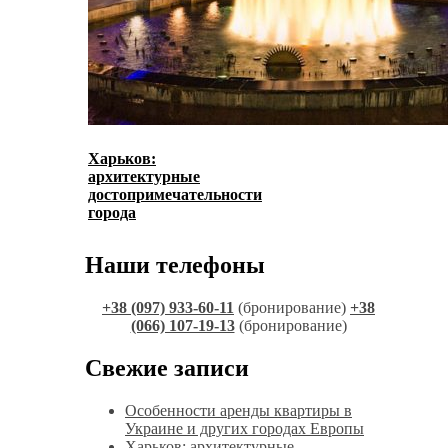
Харьков:
архитектурные
достопримечательности
города
Наши телефоны
+38 (097) 933-60-11
(бронирование)
+38
(066) 107-19-13
(бронирование)
Свежие записи
Особенности аренды квартиры в
Украине и других городах Европы
Харьков: архитектурные