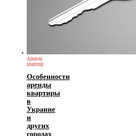
Аренда
квартир
Особенности
аренды
квартиры
в
Украине
и
других
городах