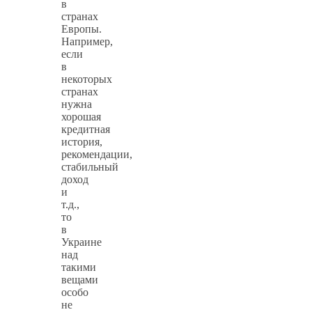
в
странах
Европы.
Например,
если
в
некоторых
странах
нужна
хорошая
кредитная
история,
рекомендации,
стабильный
доход
и
т.д.,
то
в
Украине
над
такими
вещами
особо
не