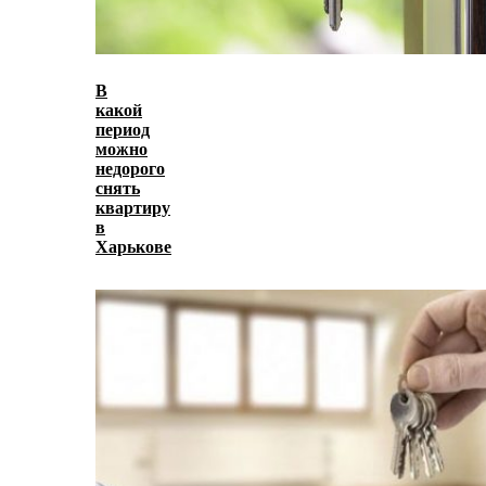
В
какой
период
можно
недорого
снять
квартиру
в
Харькове