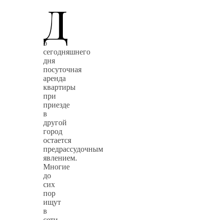
Д
о
сегодняшнего
дня
посуточная
аренда
квартиры
при
приезде
в
другой
город
остается
предрассудочным
явлением.
Многие
до
сих
пор
ищут
в
сети