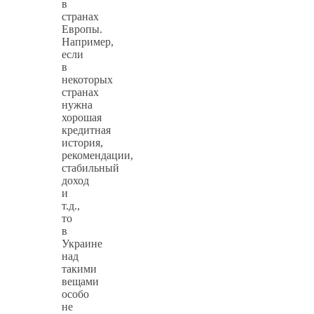
в
странах
Европы.
Например,
если
в
некоторых
странах
нужна
хорошая
кредитная
история,
рекомендации,
стабильный
доход
и
т.д.,
то
в
Украине
над
такими
вещами
особо
не