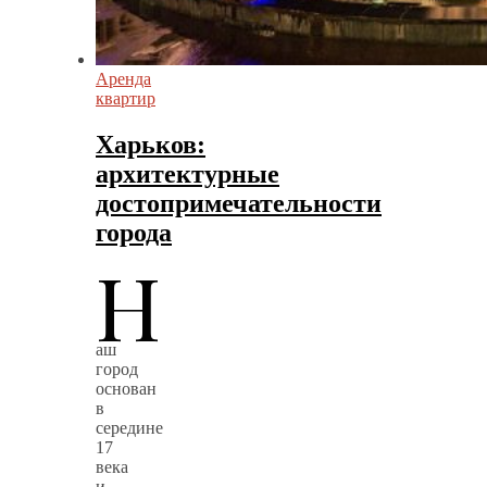
Аренда
квартир
Харьков:
архитектурные
достопримечательности
города
Н
аш
город
основан
в
середине
17
века
и