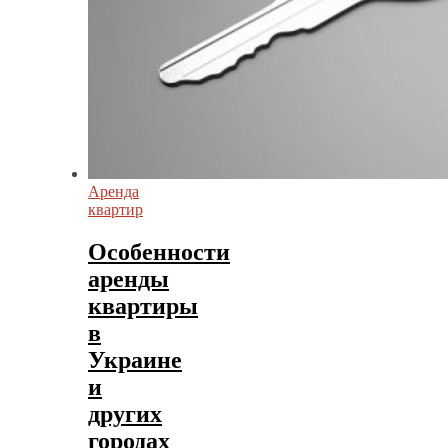
Аренда
квартир
Особенности
аренды
квартиры
в
Украине
и
других
городах