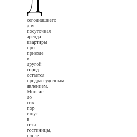
Д
о
сегодняшнего
дня
посуточная
аренда
квартиры
при
приезде
в
другой
город
остается
предрассудочным
явлением.
Многие
до
сих
пор
ищут
в
сети
гостиницы,
после