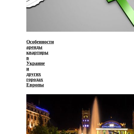
Особенности
аренды
квартиры
в
Украине
и
других
городах
Европы