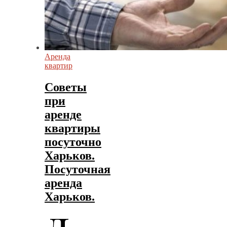
Аренда
квартир
Советы
при
аренде
квартиры
посуточно
Харьков.
Посуточная
аренда
Харьков.