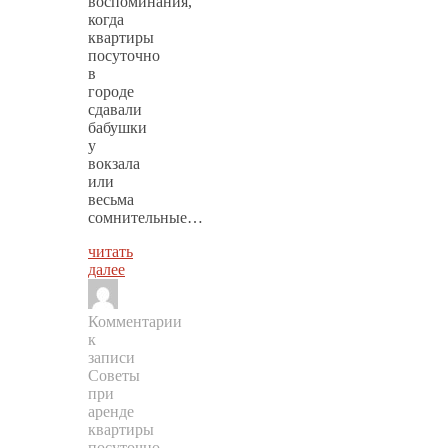
воспоминания,
когда
квартиры
посуточно
в
городе
сдавали
бабушки
у
вокзала
или
весьма
сомнительные…
читать
далее
Комментарии
к
записи
Советы
при
аренде
квартиры
посуточно