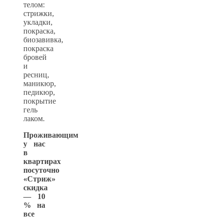
телом:
стрижки,
укладки,
покраска,
биозавивка,
покраска
бровей
и
ресниц,
маникюр,
педикюр,
покрытие
гель
лаком.
Проживающим
у нас
в
квартирах
посуточно
«Стриж»
скидка
— 10
% на
все