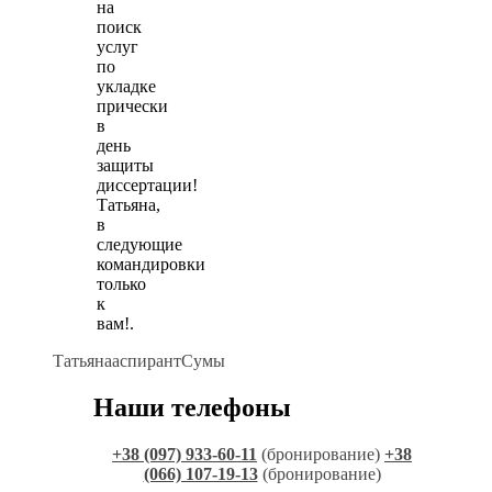
на
поиск
услуг
по
укладке
прически
в
день
защиты
диссертации!
Татьяна,
в
следующие
командировки
только
к
вам!.
Татьяна
аспирант
Сумы
Наши телефоны
+38 (097) 933-60-11
(бронирование)
+38
(066) 107-19-13
(бронирование)