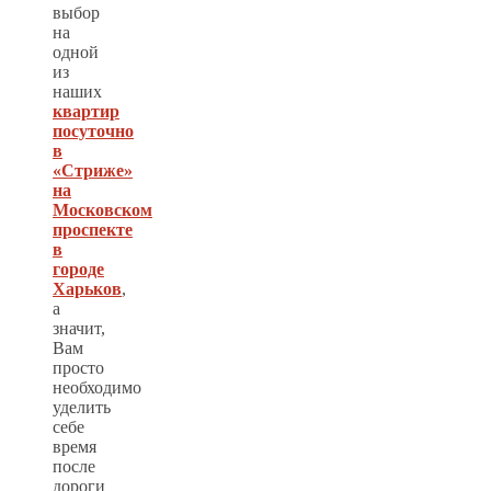
выбор
на
одной
из
наших
квартир
посуточно
в
«Стриже»
на
Московском
проспекте
в
городе
Харьков
,
а
значит,
Вам
просто
необходимо
уделить
себе
время
после
дороги